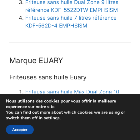
Friteuse sans huile Dual Zone 9 litres
référence KDF-5522DTW EMPHSISM
Friteuse sans huile 7 litres référence
KDF-562D-4 EMPHSISM
Marque EUARY
Friteuses sans huile Euary
Friteuse sans huile Max Dual Zone 10
litres EUARY
Nous utilisons des cookies pour vous offrir la meilleure
expérience sur notre site.
Friteuse sans huile double compartiment
You can find out more about which cookies we are using or
9 litres EUARY
switch them off in
settings
.
Friteuse sans huile 8 litres EUARY
Accepter
Friteuse sans huile Bogseth 7,5 litres
référence KDF-599D-2 EUARY