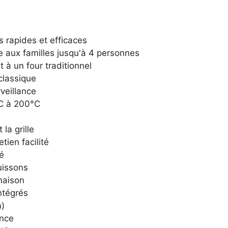
 rapides et efficaces
 aux familles jusqu'à 4 personnes
à un four traditionnel
classique
veillance
C à 200°C
la grille
tien facilité
té
uissons
maison
ntégrés
m)
ance