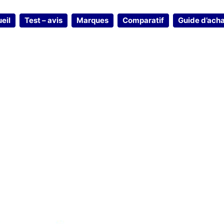
eil
Test – avis
Marques
Comparatif
Guide d’ach