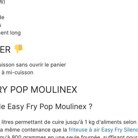
W)
de
s
ent long
RER
isson sans ouvrir le panier
s à mi-cuisson
FRY POP MOULINEX
 de Easy Fry Pop Moulinex ?
litres permettant de cuire jusqu'à 1 kg d'aliments selon
 la même contenance que la
friteuse à air Easy Fry Sil
qu'à 800 grammes en une seule fournée, suffisant pour