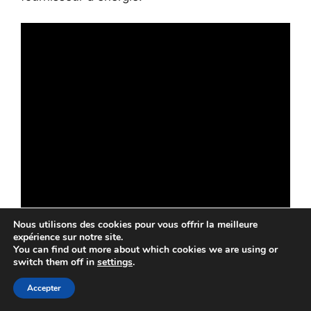
Nous utilisons des cookies pour vous offrir la meilleure
expérience sur notre site.
You can find out more about which cookies we are using or
Conclusions : devriez-
switch them off in
settings
.
vous acheter Duronic AF34
Accepter
?