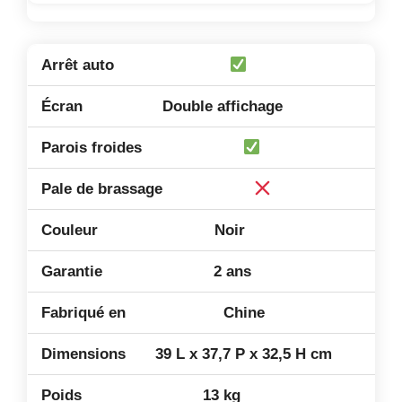
Double affichage
Noir
2 ans
Chine
39 L x 37,7 P x 32,5 H cm
13 kg