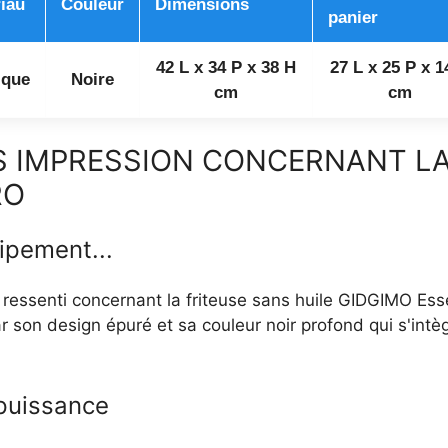
iau
Couleur
Dimensions
panier
42 L x 34 P x 38 H
27 L x 25 P x 1
ique
Noire
cm
cm
S IMPRESSION CONCERNANT LA
RO
ipement...
ressenti concernant la friteuse sans huile GIDGIMO Ess
ar son design épuré et sa couleur noir profond qui s'i
puissance