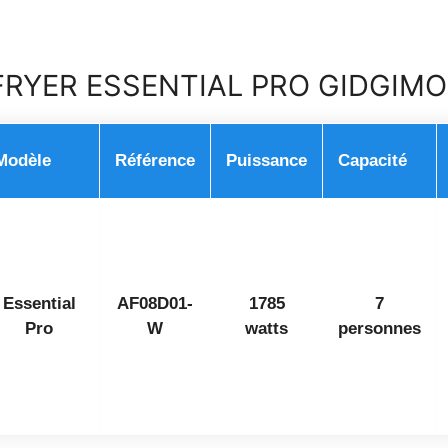
FRYER ESSENTIAL PRO GIDGIM
Modèle
Référence
Puissance
Capacité
Essential
AF08D01-
1785
7
Pro
W
watts
personnes