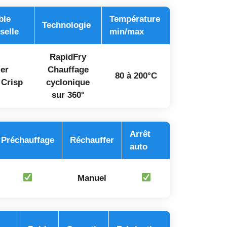
ble
Température
Technologie
selle
min/max
RapidFry
er
Chauffage
80 à 200°C
 Crisp
cyclonique
sur 360°
Arrêt
Préchauffage
Réchauffer
auto
Manuel