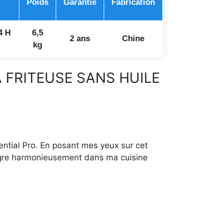
Poids
Garantie
Fabrication
4 H
6,5
2 ans
Chine
kg
 FRITEUSE SANS HUILE
ential Pro. En posant mes yeux sur cet
ntègre harmonieusement dans ma cuisine