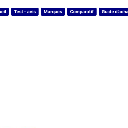
eil
Test – avis
Marques
Comparatif
Guide d’ach