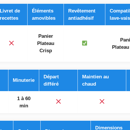
Livret de
Éléments
Revêtement
Compati
recettes
amovibles
antiadhésif
lave-vais
Panier
Pani
Plateau
Plateau
Crisp
Départ
Maintien au
Minuterie
différé
chaud
1 à 60
min
Dimensions