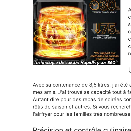
A
c
s
c
c
c
n
Avec sa contenance de 8,5 litres, j'ai ét
mes amis. J'ai trouvé sa capacité tout à 
Autant dire pour des repas de soirées con
rôtis de saison et autres. Si vous recherch
l'airfryer pour les familles très nombreus
Précision et contrôle culinair