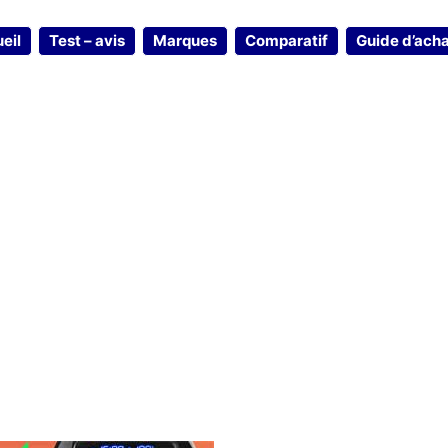
eil
Test – avis
Marques
Comparatif
Guide d’ach