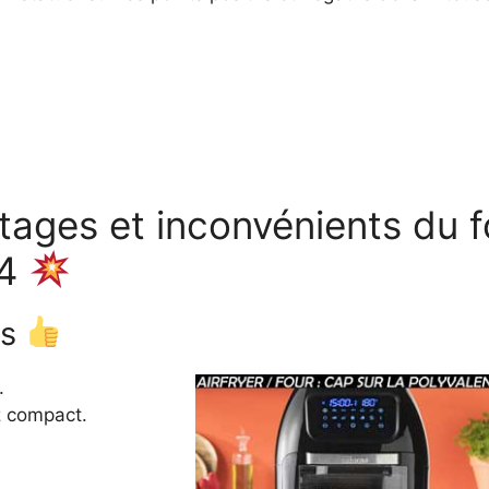
ages et inconvénients du fo
64
ts
.
 compact.