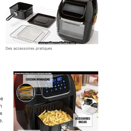
Des accessoires pratiques
pe
n
x
e.