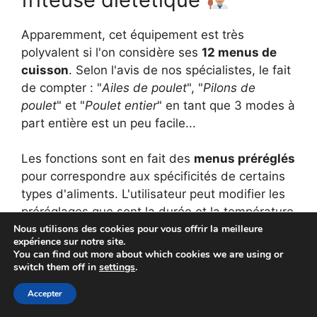
Apparemment, cet équipement est très
polyvalent si l'on considère ses
12 menus de
cuisson
. Selon l'avis de nos spécialistes, le fait
de compter : "
Ailes de poulet
", "
Pilons de
poulet
" et "
Poulet entier
" en tant que 3 modes à
part entière est un peu facile...
Les fonctions sont en fait des
menus préréglés
pour correspondre aux spécificités de certains
types d'aliments. L'utilisateur peut modifier les
préréglages que sont la durée et la température
Nous utilisons des cookies pour vous offrir la meilleure
de cuisson à l'instar d'un
mode de cuisson
expérience sur notre site.
manuel
.
You can find out more about which cookies we are using or
switch them off in
settings
.
Tableau des menus de cuisson
Accepter