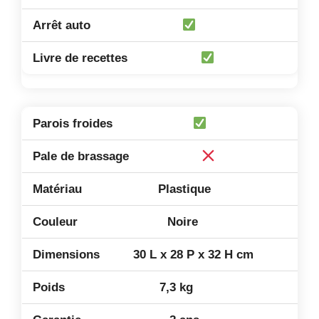
Plastique
Noire
30 L x 28 P x 32 H cm
7,3 kg