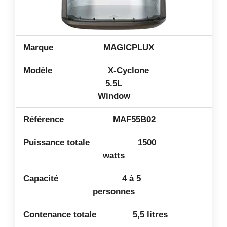
MAGICPLUX
X-Cyclone
5.5L
Window
MAF55B02
1500
watts
4 à 5
personnes
5,5 litres