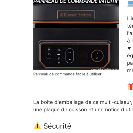
L'
té
l'
à 
⯆ 
ég
pa
me
Panneau de commande facile à utiliser
La boîte d'emballage de ce multi-cuiseur, 
une plaque de cuisson et une notice d'util
Sécurité