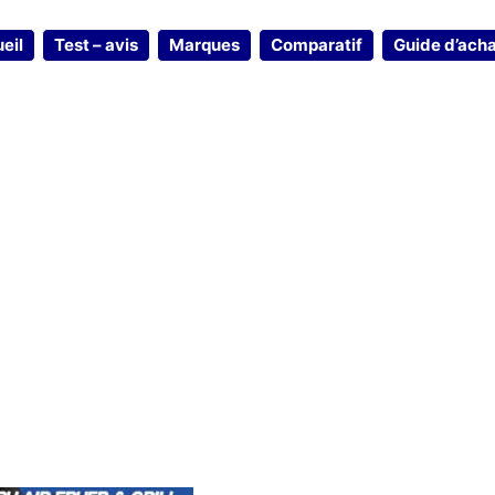
eil
Test – avis
Marques
Comparatif
Guide d’ach