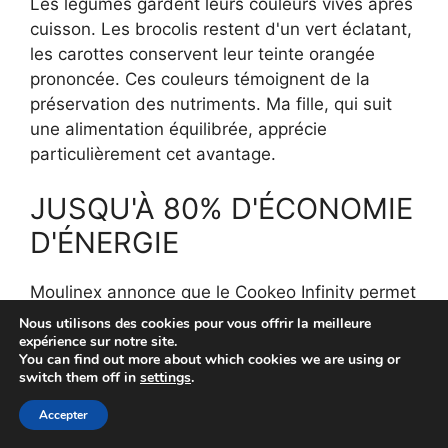
Les légumes gardent leurs couleurs vives après
cuisson. Les brocolis restent d'un vert éclatant,
les carottes conservent leur teinte orangée
prononcée. Ces couleurs témoignent de la
préservation des nutriments. Ma fille, qui suit
une alimentation équilibrée, apprécie
particulièrement cet avantage.
JUSQU'À 80% D'ÉCONOMIE
D'ÉNERGIE
Moulinex annonce que le Cookeo Infinity permet
de réaliser
jusqu'à 80% d'économie d'énergie
Nous utilisons des cookies pour vous offrir la meilleure
expérience sur notre site.
par rapport aux méthodes de cuisson
You can find out more about which cookies we are using or
traditionnelles. Cette performance s'explique
switch them off in
settings
.
par la rapidité de cuisson sous pression et
Accepter
l'isolation thermique efficace de l'appareil.