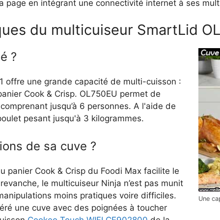
la page en intégrant une connectivité internet à ses multi
iques du multicuiseur SmartLid 
é ?
1 offre une grande capacité de multi-cuisson :
 le panier Cook & Crisp. OL750EU permet de
 comprenant jusqu’à 6 personnes. A l'aide de
poulet pesant jusqu'à 3 kilogrammes.
tions de sa cuve ?
u panier Cook & Crisp du Foodi Max facilite le
evanche, le multicuiseur Ninja n’est pas munit
anipulations moins pratiques voire difficiles.
Une cap
féré une cuve avec des poignées à toucher
cuisson
Cookeo Touch WIFI CE902800
de la