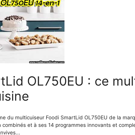
tLid OL750EU : ce mult
uisine
time du multicuiseur Foodi SmartLid OL750EU de la marq
 combinés et à ses 14 programmes innovants et complets
nvives...