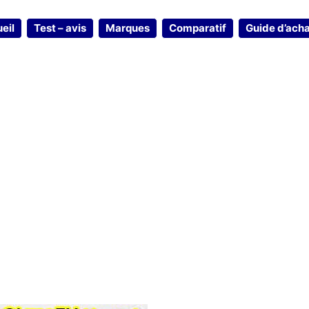
eil
Test – avis
Marques
Comparatif
Guide d’ach