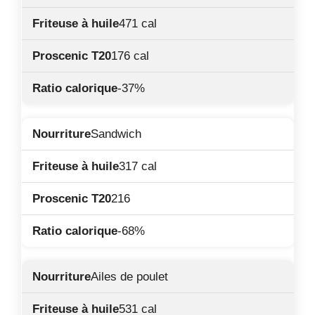
471 cal
176 cal
-37%
Sandwich
317 cal
216
-68%
Ailes de poulet
531 cal