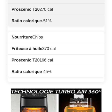
270 cal
-51%
Chips
370 cal
166 cal
-45%