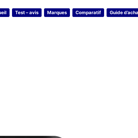
eil
Test – avis
Marques
Comparatif
Guide d’ach