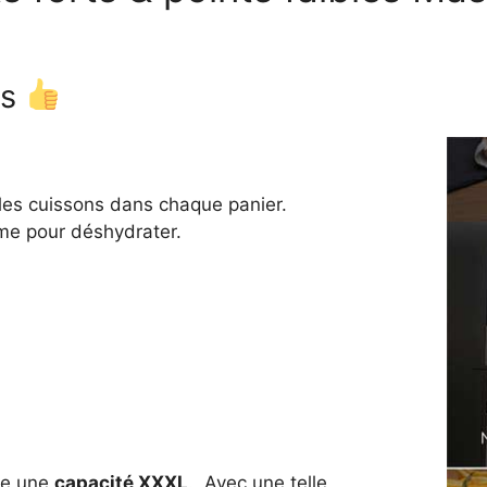
es
les cuissons dans chaque panier.
me pour déshydrater.
nte une
capacité XXXL
. Avec une telle