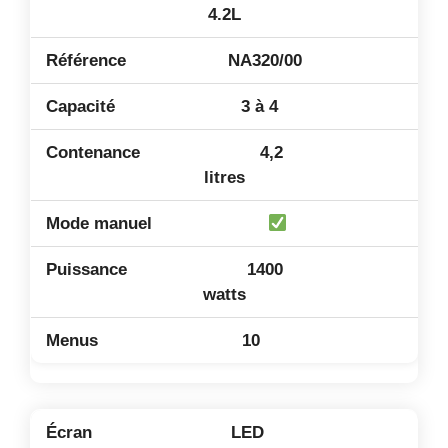
4.2L
NA320/00
3 à 4
4,2
litres
1400
watts
10
LED