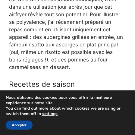
dans une utilisation jour après jour que cet
airfryer révèle tout son potentiel. Pour illustrer
sa polyvalence, j'ai récemment préparé un
repas complet en utilisant uniquement cet
appareil : des aubergines grillées en entrée, un
fameux risotto aux asperges en plat principal
(oui, même un risotto est possible avec les
bons réglages !), et des pommes au four
caramélisées en dessert.
Recettes de saison
recommandées
Nous utilisons des cookies pour vous offrir la meilleure
expérience sur notre site.
You can find out more about which cookies we are using or
Maintenant que le printemps est là, je ne peux
switch them off in
settings
.
que vous suggérer d'essayer quelques recettes
saisonnières dans votre air fryer Philips. Les
Accepter
asperges vertes légèrement huilées et