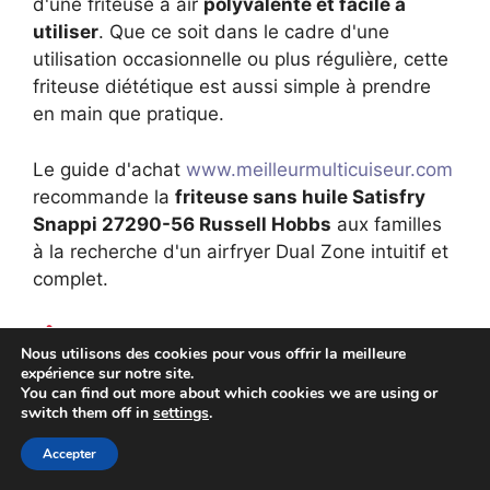
d'une friteuse à air
polyvalente et facile à
utiliser
. Que ce soit dans le cadre d'une
utilisation occasionnelle ou plus régulière, cette
friteuse diététique est aussi simple à prendre
en main que pratique.
Le guide d'achat
www.meilleurmulticuiseur.com
recommande la
friteuse sans huile Satisfry
Snappi 27290-56 Russell Hobbs
aux familles
à la recherche d'un airfryer Dual Zone intuitif et
complet.
Source de l'avis
Nous utilisons des cookies pour vous offrir la meilleure
expérience sur notre site.
Marque Russell Hobbs.
You can find out more about which cookies we are using or
switch them off in
settings
.
✍️ Crédit photo
Accepter