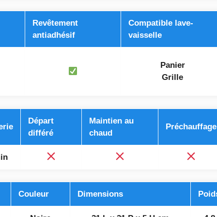
Revêtement
Compatible lave-
antiadhésif
vaisselle
Panier
Grille
Départ
Maintien au
erie
Préchauffage
différé
chaud
in
Couleur
Dimensions
Poid