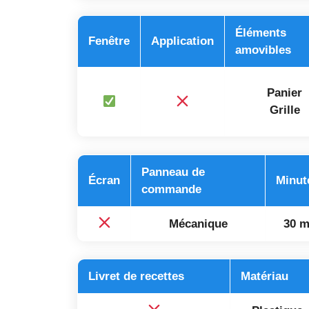
Éléments
Fenêtre
Application
amovibles
Panier
Grille
Panneau de
Écran
Minut
commande
Mécanique
30 m
Livret de recettes
Matériau