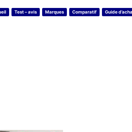
eil
Test – avis
Marques
Comparatif
Guide d’ach