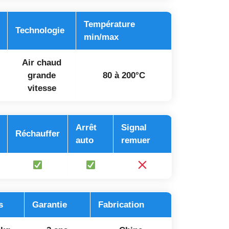
Température
Technologie
min/max
Air chaud
grande
80 à 200°C
vitesse
Arrêt
Signal
Réchauffer
auto
remuer
s
Garantie
Fabrication