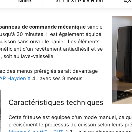
Noire
31 L x 31 P x 5 H cm
4,8
panneau de commande mécanique
simple
 jusqu'à 30 minutes. Il est également équipé
cuisson sans ouvrir le panier. Les éléments
énéficient d'un revêtement antiadhésif et se
 soit au lave-vaisselle.
avec des menus préréglés serait davantage
TAR Hayden X
4L avec ses 8 menus
Caractéristiques techniques
Cette friteuse est équipée d'un mode manuel, ce qui
précisément le processus de cuisson selon leurs pr
friteuse à air WELLENT
4.3L, elle ne dispose pas de