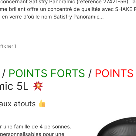
s concernant Satisfry Panoramic (référence 27421-56), l
ème brillant offre un concentré de qualités avec SHAKE
 en verre d'où le nom Satisfry Panoramic...
fficher
 /
POINTS FORTS
/
POINTS
mic 5L
paux atouts
r une famille de 4 personnes.
personnalisables pour une