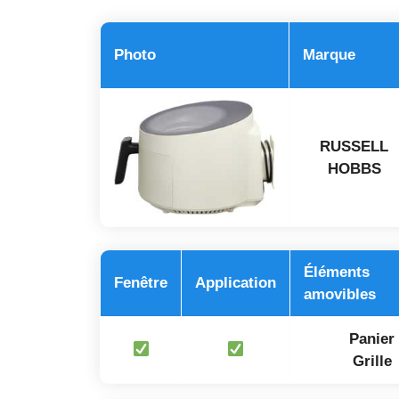
Photo
Marque
RUSSELL
HOBBS
Éléments
Fenêtre
Application
amovibles
Panier
Grille