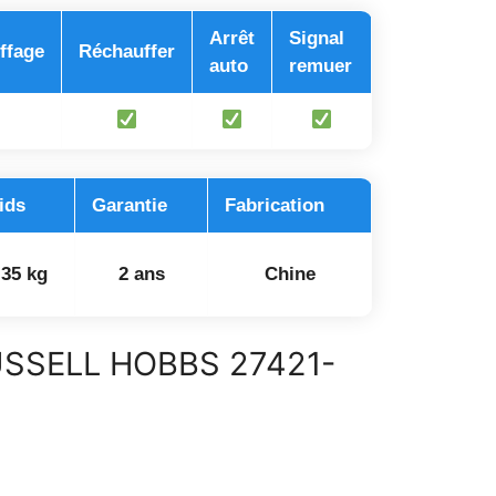
Arrêt
Signal
ffage
Réchauffer
auto
remuer
ids
Garantie
Fabrication
,35 kg
2 ans
Chine
USSELL HOBBS 27421-