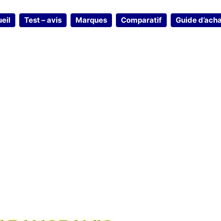
eil
Test – avis
Marques
Comparatif
Guide d’ach