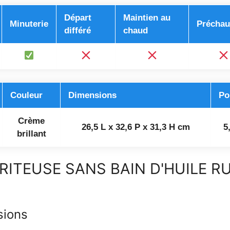
Départ
Maintien au
Minuterie
Préchau
différé
chaud
Couleur
Dimensions
Po
Crème
26,5 L x 32,6 P x 31,3 H cm
5
brillant
RITEUSE SANS BAIN D'HUILE R
sions