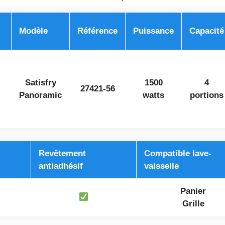
Modèle
Référence
Puissance
Capacité
Satisfry
1500
4
27421-56
Panoramic
watts
portions
Revêtement
Compatible lave-
antiadhésif
vaisselle
Panier
Grille