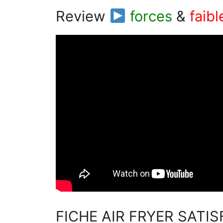
Review
forces
&
faib
FICHE AIR FRYER SATIS