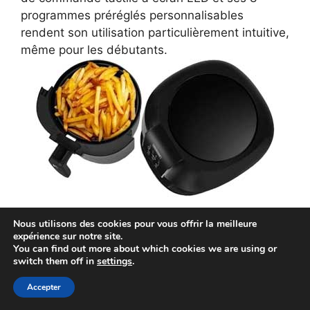
programmes préréglés personnalisables
rendent son utilisation particulièrement intuitive,
même pour les débutants.
La facilité de nettoyage, avec un panier
Nous utilisons des cookies pour vous offrir la meilleure
expérience sur notre site.
compatible lave-vaisselle, est un atout non
You can find out more about which cookies we are using or
négligeable au quotidien. Notez cependant
switch them off in
settings
.
l'absence d'un livret de recettes qui aurait été
Accepter
appréciable pour démarrer, et la forme ronde du
panier qui peut limiter la cuisson d'aliments