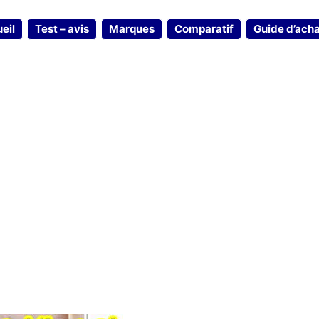
eil
Test – avis
Marques
Comparatif
Guide d’ach