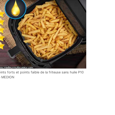
ints forts et points faible de la friteuse sans huile P10
e MEDION