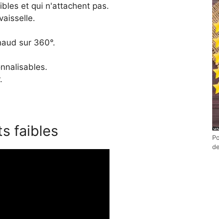
ibles et qui n'attachent pas.
aisselle.
haud sur 360°.
nnalisables.
.
s faibles
Po
d