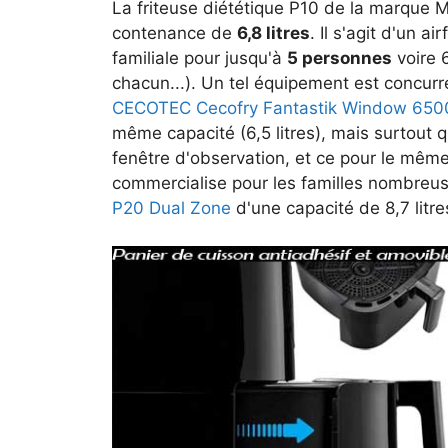
La friteuse diététique P10 de la marqu
contenance de
6,8 litres
. Il s'agit d'un ai
familiale pour jusqu'à
5 personnes
voire 6
chacun...). Un tel équipement est concur
CECOTEC Cecofry Fantastik Window 650
même capacité (6,5 litres), mais surtout q
fenêtre d'observation, et ce pour le même 
commercialise pour les familles nombreuse
P20 Dual Zone
d'une capacité de 8,7 litre