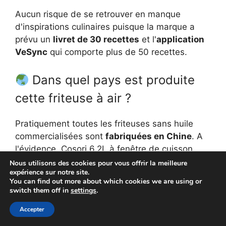
Aucun risque de se retrouver en manque
d'inspirations culinaires puisque la marque a
prévu un
livret de 30 recettes
et l'
application
VeSync
qui comporte plus de 50 recettes.
Dans quel pays est produite
cette friteuse à air ?
Pratiquement toutes les friteuses sans huile
commercialisées sont
fabriquées en Chine
. A
l'évidence, Cosori 6,2L à fenêtre de cuisson
éclairée ne déroge pas à ce qui semble être la
Nous utilisons des cookies pour vous offrir la meilleure
expérience sur notre site.
règle...
You can find out more about which cookies we are using or
switch them off in
settings
.
➽ Quelle est la durée de sa
Accepter
garantie ?