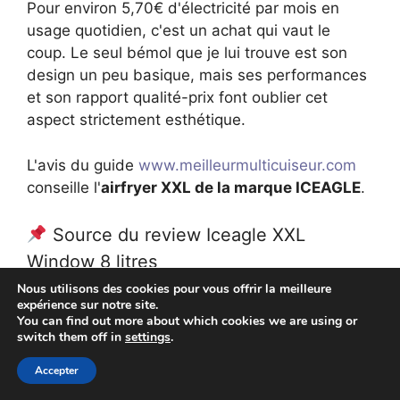
Pour environ 5,70€ d'électricité par mois en
usage quotidien, c'est un achat qui vaut le
coup. Le seul bémol que je lui trouve est son
design un peu basique, mais ses performances
et son rapport qualité-prix font oublier cet
aspect strictement esthétique.
L'avis du guide
www.meilleurmulticuiseur.com
conseille l'
airfryer XXL de la marque ICEAGLE
.
Source du review Iceagle XXL
Window 8 litres
Nous utilisons des cookies pour vous offrir la meilleure
✍️ Crédits photos et vidéos d'illustration
expérience sur notre site.
You can find out more about which cookies we are using or
switch them off in
settings
.
© Photos / ICEAGLE.
Accepter