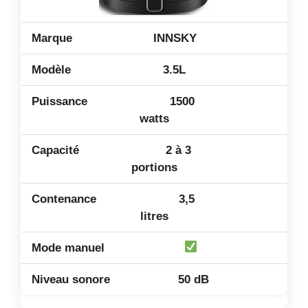
INNSKY
3.5L
1500
watts
2 à 3
portions
3,5
litres
50 dB