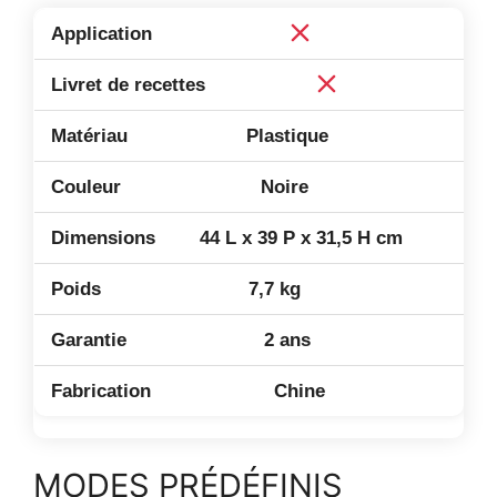
Plastique
Noire
44 L x 39 P x 31,5 H cm
7,7 kg
2 ans
Chine
MODES PRÉDÉFINIS