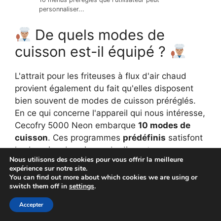
personnaliser...
De quels modes de
cuisson est-il équipé ?
L'attrait pour les friteuses à flux d'air chaud
provient également du fait qu'elles disposent
bien souvent de modes de cuisson préréglés.
En ce qui concerne l'appareil qui nous intéresse,
Cecofry 5000 Neon embarque
10 modes de
cuisson
. Ces programmes
prédéfinis
satisfont
les besoins de cuisson de divers types
Nous utilisons des cookies pour vous offrir la meilleure
d'aliments. Pour autant, il est bon de garder à
expérience sur notre site.
l'esprit que ces fonctions de cuisson
You can find out more about which cookies we are using or
switch them off in
settings
.
préenregistrées peuvent être modifiées selon
les besoins de l'utilisateur. En outre, on note la
Accepter
présence d'un menu DYI, c'est-à-dire un
mode