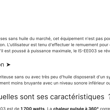
teuses sans huile du marché, cet équipement n'est pas p
son. L'utilisateur est tenu d'effectuer le remuement pou
u'il est poussé à puissance maximale, le IS-EE003 se ré
on ➤
friteuse sans ou avec très peu d'huile disposerait d'u
lement moins bruyante avec un niveau sonore inférieur o
quelles sont ses caractéristiques 
003 est de
1 700 watts
. La
chaleur pulsée à 360°
corre