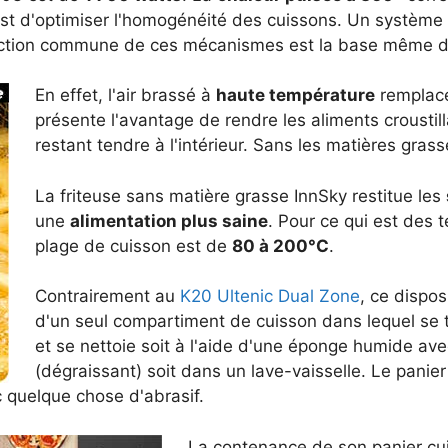
 est d'optimiser l'homogénéité des cuissons. Un système d
action commune de ces mécanismes est la base même de 
En effet, l'air brassé à
haute température
remplace 
présente l'avantage de rendre les aliments croustil
restant tendre à l'intérieur. Sans les matières grass
La friteuse sans matière grasse InnSky restitue les
une
alimentation plus saine
. Pour ce qui est des
plage de cuisson est de
80 à 200°C
.
Contrairement au
K20 Ultenic Dual Zone
, ce dispos
d'un seul compartiment de cuisson dans lequel se t
et se nettoie soit à l'aide d'une éponge humide ave
(dégraissant) soit dans un lave-vaisselle. Le panie
c quelque chose d'abrasif.
La contenance de son panier cu