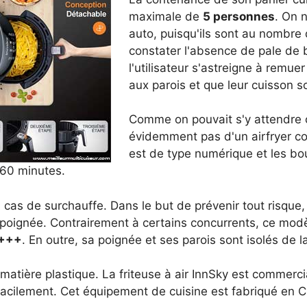
maximale de
5 personnes
. On 
auto, puisqu'ils sont au nombre 
constater l'absence de pale de 
l'utilisateur s'astreigne à remuer
aux parois et que leur cuisson so
Comme on pouvait s'y attendre co
évidemment pas d'un airfryer con
est de type numérique et les 
à 60 minutes.
as de surchauffe. Dans le but de prévenir tout risque, il
poignée. Contrairement à certains concurrents, ce modèl
A+++
. En outre, sa poignée et ses parois sont isolés de l
matière plastique. La friteuse à air InnSky est commerci
 facilement. Cet équipement de cuisine est fabriqué en Ch