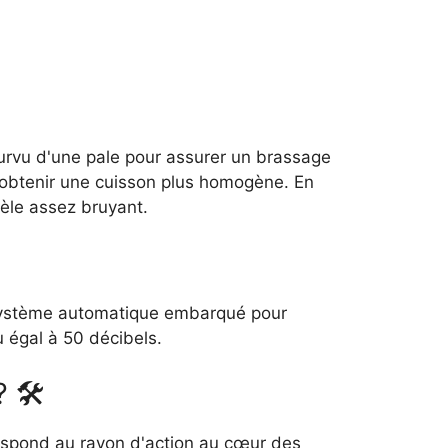
ourvu d'une pale pour assurer un brassage
r obtenir une cuisson plus homogène. En
vèle assez bruyant.
n système automatique embarqué pour
u égal à 50 décibels.
? 🛠
spond au rayon d'action au cœur des