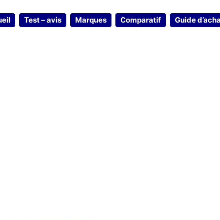
eil
Test – avis
Marques
Comparatif
Guide d’ach