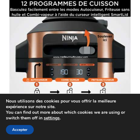
12 fonctionnalités de cuisson diversifiées...
Nous utilisons des cookies pour vous offrir la meilleure
expérience sur notre site.
You can find out more about which cookies we are using or
Explications relatives aux fonctions
switch them off in
settings
.
Pression : cuisson rapide de la nourriture tout
Accepter
en préservant sa tendreté.