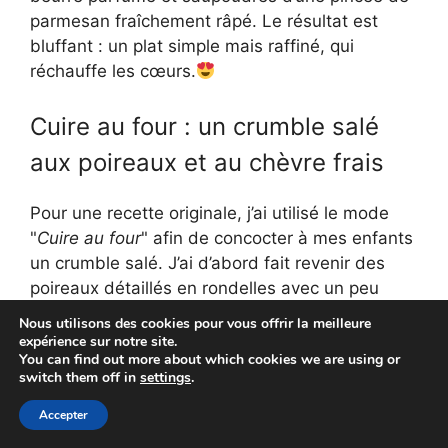
parmesan fraîchement râpé. Le résultat est
bluffant : un plat simple mais raffiné, qui
réchauffe les cœurs.
Cuire au four : un crumble salé
aux poireaux et au chèvre frais
Pour une recette originale, j’ai utilisé le mode
"
Cuire au four
" afin de concocter à mes enfants
un crumble salé. J’ai d’abord fait revenir des
poireaux détaillés en rondelles avec un peu
d’huile d’olive et une pointe de muscade. Une
Nous utilisons des cookies pour vous offrir la meilleure
fois fondants, je les ai déposés au fond d’un
expérience sur notre site.
You can find out more about which cookies we are using or
plat adapté à l’airfryer.
switch them off in
settings
.
J’ai ensuite émietté du chèvre frais par-dessus,
Accepter
puis ajouté une pâte à crumble composée de