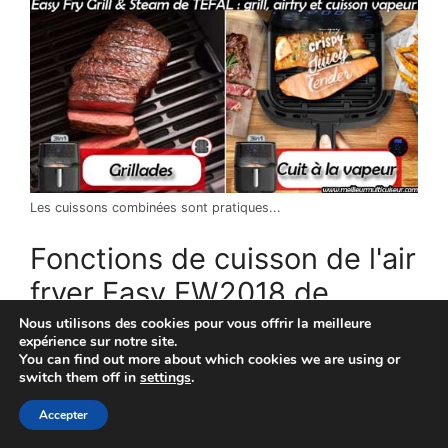
Les cuissons combinées sont pratiques...
Fonctions de cuisson de l'air
fryer Easy FW2018 de
TEFAL
Nous utilisons des cookies pour vous offrir la meilleure
expérience sur notre site.
You can find out more about which cookies we are using or
FW201815 est équipé de
5 menus préréglés
et
switch them off in
settings
.
de
2 fonctionnalités
de cuisson, à savoir la
Accepter
friture avec de l'air chaud et la cuisson à la