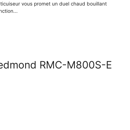
icuiseur vous promet un duel chaud bouillant
ction...
r Redmond RMC-M800S-E