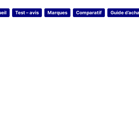
eil
Test – avis
Marques
Comparatif
Guide d’ach