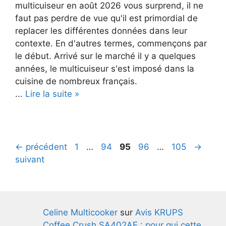
multicuiseur en août 2026 vous surprend, il ne
faut pas perdre de vue qu'il est primordial de
replacer les différentes données dans leur
contexte. En d'autres termes, commençons par
le début. Arrivé sur le marché il y a quelques
années, le multicuiseur s'est imposé dans la
cuisine de nombreux français.
...
Lire la suite »
Navigation
Page
Page
Page
Page
Page
←
précédent
1
…
94
95
96
…
105
→
des
suivant
articles
Celine Multicooker
sur
Avis KRUPS
Coffee Crush SA402AE : pour qui cette