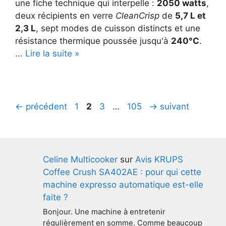
une fiche technique qui interpelle :
2050 watts
,
deux récipients en verre
CleanCrisp
de
5,7 L et
2,3 L
, sept modes de cuisson distincts et une
résistance thermique poussée jusqu'à
240°C
.
...
Lire la suite »
Navigation
Page
Page
Page
Page
←
précédent
1
2
3
…
105
→
suivant
des
articles
Celine Multicooker
sur
Avis KRUPS
Coffee Crush SA402AE : pour qui cette
machine expresso automatique est-elle
faite ?
Bonjour. Une machine à entretenir
régulièrement en somme. Comme beaucoup